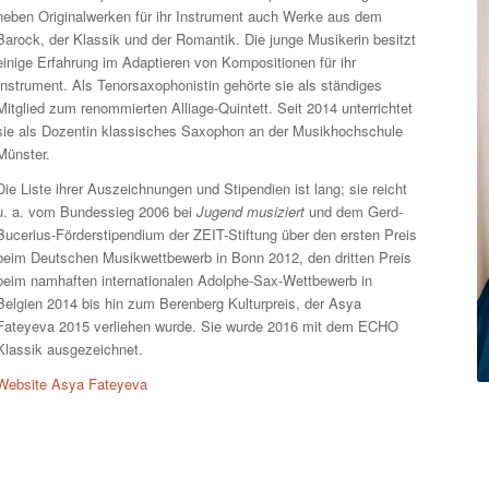
neben Originalwerken für ihr Instrument auch Werke aus dem
Barock, der Klassik und der Romantik. Die junge Musikerin besitzt
einige Erfahrung im Adaptieren von Kompositionen für ihr
Instrument. Als Tenorsaxophonistin gehörte sie als ständiges
Mitglied zum renommierten Alliage-Quintett. Seit 2014 unterrichtet
sie als Dozentin klassisches Saxophon an der Musikhochschule
Münster.
Die Liste ihrer Auszeichnungen und Stipendien ist lang; sie reicht
u. a. vom Bundessieg 2006 bei
Jugend musiziert
und dem Gerd-
Bucerius-Förderstipendium der ZEIT-Stiftung über den ersten Preis
beim Deutschen Musikwettbewerb in Bonn 2012, den dritten Preis
beim namhaften internationalen Adolphe-Sax-Wettbewerb in
Belgien 2014 bis hin zum Berenberg Kulturpreis, der Asya
Fateyeva 2015 verliehen wurde. Sie wurde 2016 mit dem ECHO
Klassik ausgezeichnet.
Website Asya Fateyeva