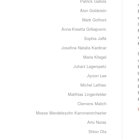
Patrick Gallois
Alon Goldstein
Mark Gothoni
Anna-Kreetta Gribajcevic
Sophia Jaffé
Josefine Natalia Kardinar
Maria Kliegel
Juhani Lagerspetz
Jiyoon Lee
Michel Lethiec
Matthias Lingenfelder
Clemens Malich
Moses Mendelssohn Kammerorchester
Arto Noras
Shion Ota