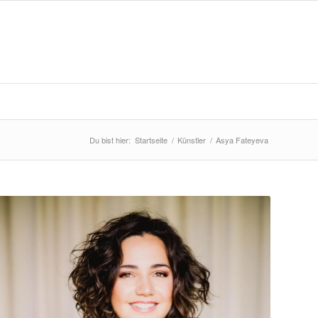
Du bist hier:
Startseite
/
Künstler
/
Asya Fateyeva