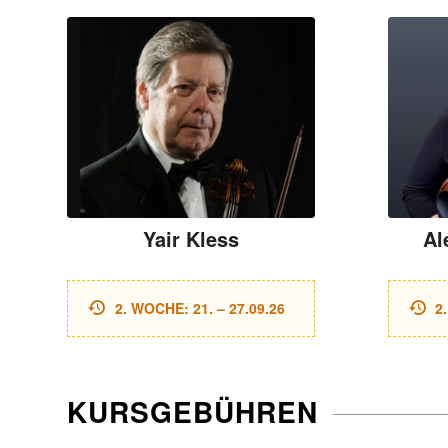
Yair Kless
Al
2. WOCHE: 21. – 27.09.26
2
KURSGEBÜHREN