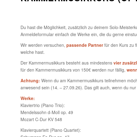
Du hast die Möglichkeit, zusätzlich zu deinem Solo-Meiste
Anmeldeformular einfach die Werke ein, die du gerne einstu
Wir werden versuchen,
passende Partner
für den Kurs zu 
welche hast.
Der Kammermusikkurs besteht aus mindestens
vier zusätz
für den Kammermusikkurs von 150€ werden nur fällig,
wenn
Achtung:
Wenn du am Kammermusikkurs teilnehmen möchte
anwesend sein (14. – 27.09.26). Das gilt auch, wenn du nur 
Werke:
Klaviertrio (Piano Trio):
Mendelssohn d-Moll op. 49
Mozart C-Dur KV 548
Klavierquartett (Piano Quartet):
Schumann Es-Dur op. 47