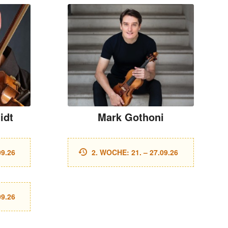
idt
Mark Gothoni
09.26
2. WOCHE: 21. – 27.09.26
09.26