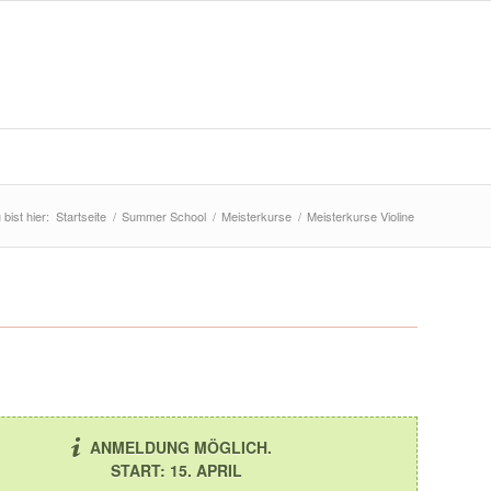
 bist hier:
Startseite
/
Summer School
/
Meisterkurse
/
Meisterkurse Violine
ANMELDUNG MÖGLICH.
START: 15. APRIL